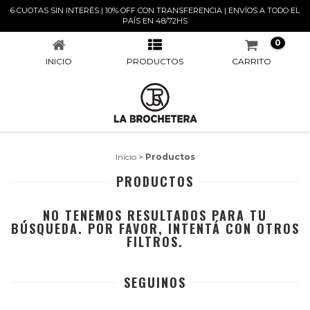
6 CUOTAS SIN INTERÉS | 10% OFF CON TRANSFERENCIA | ENVÍOS A TODO EL
PRODUCTOS
PAÍS EN 48/72HS
0
INICIO
PRODUCTOS
CARRITO
Inicio
>
Productos
PRODUCTOS
NO TENEMOS RESULTADOS PARA TU
BÚSQUEDA. POR FAVOR, INTENTÁ CON OTROS
FILTROS.
SEGUINOS